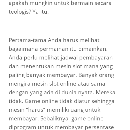
apakah mungkin untuk bermain secara
teologis? Ya itu.
Pertama-tama Anda harus melihat
bagaimana permainan itu dimainkan.
Anda perlu melihat jadwal pembayaran
dan menentukan mesin slot mana yang
paling banyak membayar. Banyak orang
mengira mesin slot online atau sama
dengan yang ada di dunia nyata. Mereka
tidak. Game online tidak diatur sehingga
mesin “harus” memiliki uang untuk
membayar. Sebaliknya, game online
diprogram untuk membayar persentase