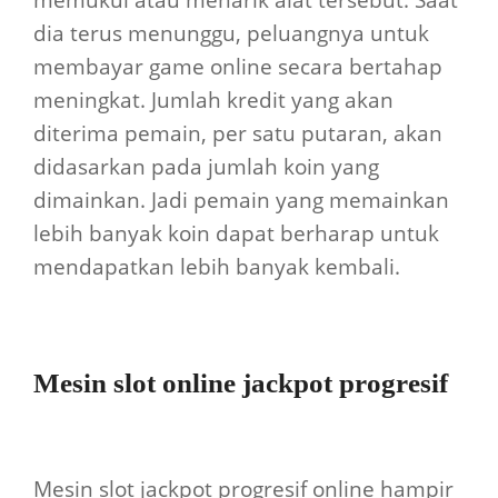
memukul atau menarik alat tersebut. Saat
dia terus menunggu, peluangnya untuk
membayar game online secara bertahap
meningkat. Jumlah kredit yang akan
diterima pemain, per satu putaran, akan
didasarkan pada jumlah koin yang
dimainkan. Jadi pemain yang memainkan
lebih banyak koin dapat berharap untuk
mendapatkan lebih banyak kembali.
Mesin slot online jackpot progresif
Mesin slot jackpot progresif online hampir