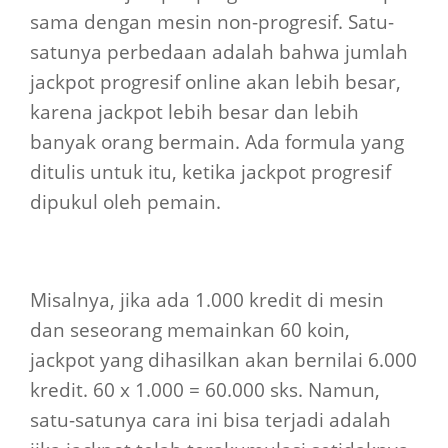
sama dengan mesin non-progresif. Satu-
satunya perbedaan adalah bahwa jumlah
jackpot progresif online akan lebih besar,
karena jackpot lebih besar dan lebih
banyak orang bermain. Ada formula yang
ditulis untuk itu, ketika jackpot progresif
dipukul oleh pemain.
Misalnya, jika ada 1.000 kredit di mesin
dan seseorang memainkan 60 koin,
jackpot yang dihasilkan akan bernilai 6.000
kredit. 60 x 1.000 = 60.000 sks. Namun,
satu-satunya cara ini bisa terjadi adalah