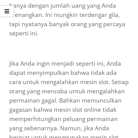
hanya dengan jumlah uang yang Anda
menangkan. Ini mungkin terdengar gila,
tapi nyatanya banyak orang yang percaya
seperti ini.
Jika Anda ingin menjadi seperti ini, Anda
dapat menyimpulkan bahwa tidak ada
cara untuk mengalahkan mesin slot. Setiap
orang yang mencoba untuk mengalahkan
permainan gagal. Bahkan memunculkan
gagasan bahwa mesin slot online tidak
memperhitungkan peluang permainan
yang sebenarnya. Namun, jika Anda
berniat untuk menggunakan mesin slot