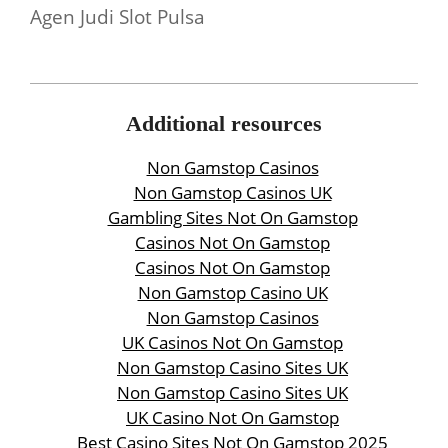
Agen Judi Slot Pulsa
2021-
11-
Additional resources
17
Non Gamstop Casinos
Non Gamstop Casinos UK
Gambling Sites Not On Gamstop
Casinos Not On Gamstop
Casinos Not On Gamstop
Non Gamstop Casino UK
Non Gamstop Casinos
UK Casinos Not On Gamstop
Non Gamstop Casino Sites UK
Non Gamstop Casino Sites UK
UK Casino Not On Gamstop
Best Casino Sites Not On Gamstop 2025