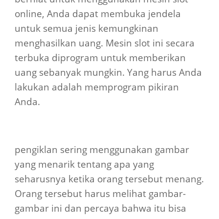
online, Anda dapat membuka jendela
untuk semua jenis kemungkinan
menghasilkan uang. Mesin slot ini secara
terbuka diprogram untuk memberikan
uang sebanyak mungkin. Yang harus Anda
lakukan adalah memprogram pikiran
Anda.
pengiklan sering menggunakan gambar
yang menarik tentang apa yang
seharusnya ketika orang tersebut menang.
Orang tersebut harus melihat gambar-
gambar ini dan percaya bahwa itu bisa